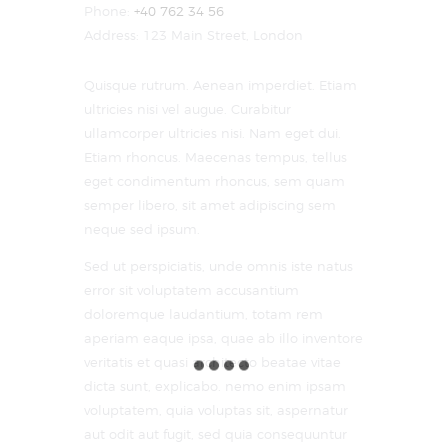
Phone:
+40 762 34 56
Address:
123 Main Street, London
Quisque rutrum. Aenean imperdiet. Etiam
ultricies nisi vel augue. Curabitur
ullamcorper ultricies nisi. Nam eget dui.
Etiam rhoncus. Maecenas tempus, tellus
eget condimentum rhoncus, sem quam
semper libero, sit amet adipiscing sem
neque sed ipsum.
Sed ut perspiciatis, unde omnis iste natus
error sit voluptatem accusantium
doloremque laudantium, totam rem
aperiam eaque ipsa, quae ab illo inventore
veritatis et quasi architecto beatae vitae
dicta sunt, explicabo. nemo enim ipsam
voluptatem, quia voluptas sit, aspernatur
aut odit aut fugit, sed quia consequuntur