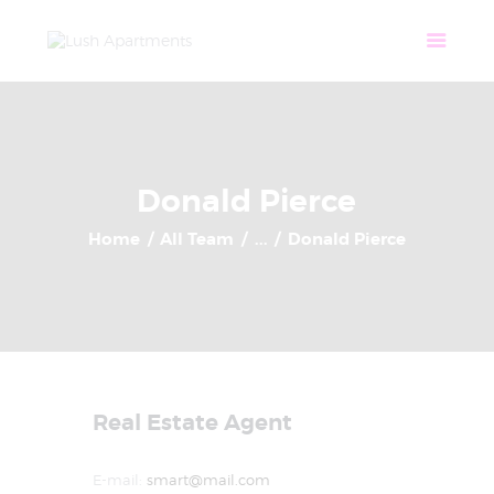
Home
Apartments
Community
Tenant Login
Contact
Donald Pierce
Home
All Team
...
Donald Pierce
Real Estate Agent
E-mail:
smart@mail.com