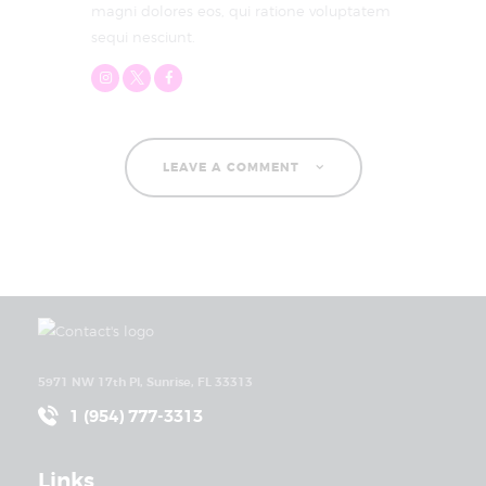
magni dolores eos, qui ratione voluptatem
sequi nesciunt.
LEAVE A COMMENT
5971 NW 17th Pl, Sunrise, FL 33313
1 (954) 777-3313
Links